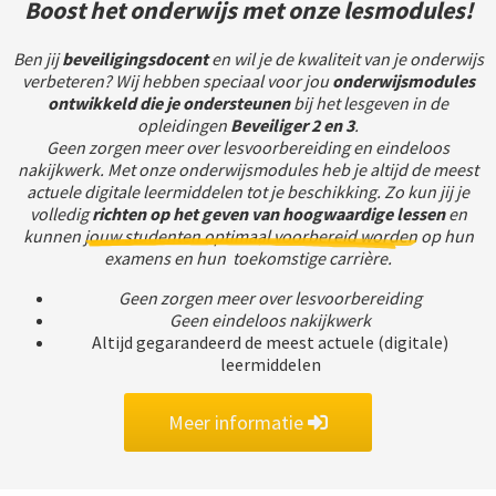
Boost het onderwijs met onze lesmodules!
Ben jij
beveiligings
docent
en wil je de kwaliteit van je onderwijs
verbeteren? Wij hebben speciaal voor jou
onderwijsmodules
ontwikkeld die je ondersteune
n
bij het lesgeven in de
opleidingen
Beveiliger 2
en
3
.
Geen zorgen meer over lesvoorbereiding en eindeloos
nakijkwerk. Met onze onderwijsmodules heb je altijd de meest
actuele digitale leermiddelen tot je beschikking. Zo kun jij je
volledig
richten op het geven van hoogwaardige lessen
en
kunnen
jouw studenten optimaal voorbereid worden
op hun
examens en hun toekomstige carrière.
Geen zorgen meer over lesvoorbereiding
Geen eindeloos nakijkwerk
Altijd gegarandeerd de meest actuele (digitale)
leermiddelen
Meer informatie