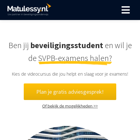
Ben jij
beveiligingsstudent
en wil je
de
SVPB-examens halen?
Kies de videocursus die jou helpt en slaag voor je examens!
Plan je gratis adviesgesprek!
Of bekijk de mogelijkheden >>