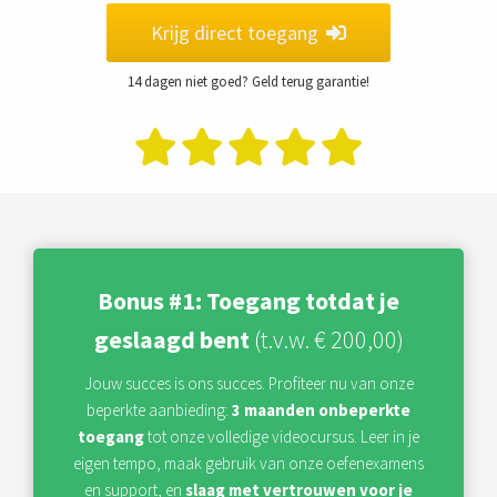
Krijg direct toegang
14 dagen niet goed? Geld terug garantie!
Bonus #1: Toegang totdat je
geslaagd bent
(t.v.w. € 200,00)
Jouw succes is ons succes. Profiteer nu van onze
beperkte aanbieding:
3 maanden onbeperkte
toegang
tot onze volledige videocursus. Leer in je
eigen tempo, maak gebruik van onze oefenexamens
en support, en
slaag met vertrouwen voor je