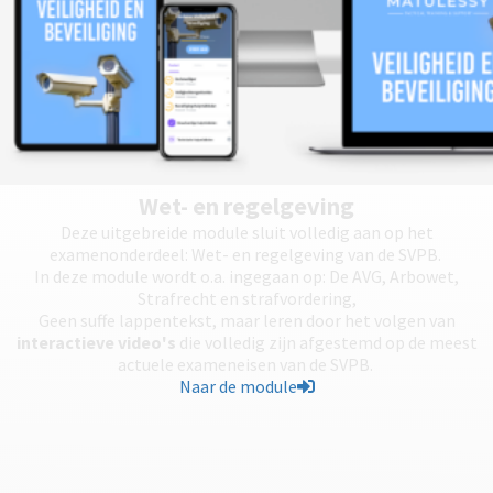
Wet- en regelgeving
Deze uitgebreide module sluit volledig aan op het
examenonderdeel: Wet- en regelgeving van de SVPB.
In deze module wordt o.a. ingegaan op: De AVG, Arbowet,
Strafrecht en strafvordering,
Geen suffe lappentekst, maar leren door het volgen van
interactieve video's
die volledig zijn afgestemd op de meest
actuele exameneisen van de SVPB.
Naar de module