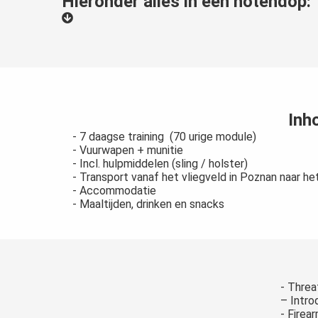
Hieronder alles in een notendop:
Inh
- 7 daagse training (70 urige module)
- Vuurwapen + munitie
- Incl. hulpmiddelen (sling / holster)
- Transport vanaf het vliegveld in Poznan naar he
- Accommodatie
- Maaltijden, drinken en snacks
- Threa
– Intro
- Firea