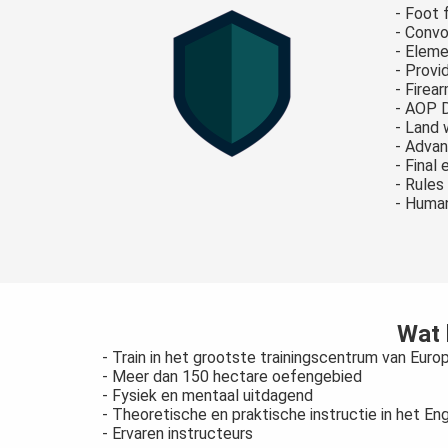
- Foot 
- Convo
- Eleme
- Provi
- Firea
- AOP D
- Land 
- Advan
- Final
- Rules
- Human
Wat 
- Train in het grootste trainingscentrum van Euro
- Meer dan 150 hectare oefengebied
- Fysiek en mentaal uitdagend
- Theoretische en praktische instructie in het En
- Ervaren instructeurs