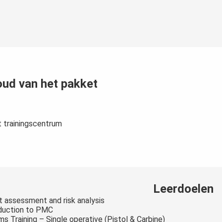
oud van het pakket
t trainingscentrum
Leerdoelen
t assessment and risk analysis
duction to PMC
rms Training – Single operative (Pistol & Carbine)